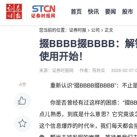
首页
快讯
要闻
股市
您当前的位置：
证券时报
>
公司
>
正文
掇BBBB掇BBBB：
使用开始！
来源：证券时报网
作者：陈秋实
2026-02-07 
重新认识“掇BBBB掇BBBB”：不
点赞
你是否曾经有过这样的困惑：“掇BB
点儿熟悉，到底是什么意思？它究竟该怎
这个信息爆炸的时代🎯，我们每天都会接触