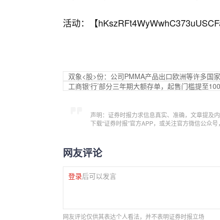
活动：【
hKszRFt4WyWwhC373uUSCF
双象<股>份：公司PMMA产品出口欧洲等许多国
工商银‘行’部分三年期大额存单，起售门槛提至10
声明：证券时报力求信息真实、准确，文章提及内
下载“证券时报”官方APP，或关注官方微信公众
网友评论
登录
后可以发言
网友评论仅供其表达个人看法，并不表明证券时报立场